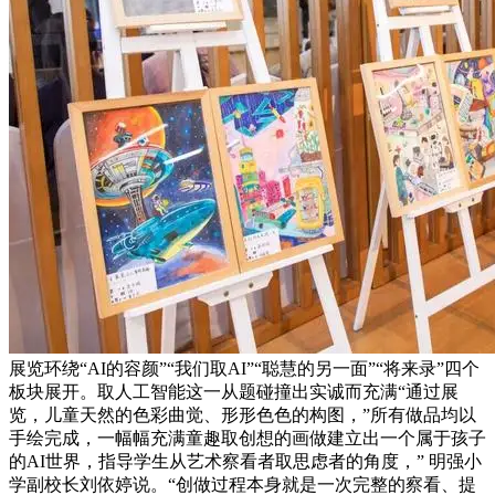
展览环绕“AI的容颜”“我们取AI”“聪慧的另一面”“将来录”四个
板块展开。取人工智能这一从题碰撞出实诚而充满“通过展
览，儿童天然的色彩曲觉、形形色色的构图，”所有做品均以
手绘完成，一幅幅充满童趣取创想的画做建立出一个属于孩子
的AI世界，指导学生从艺术察看者取思虑者的角度，” 明强小
学副校长刘依婷说。“创做过程本身就是一次完整的察看、提