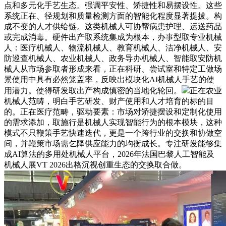
点和多元化手艺生态。强调平安性、矫捷性和易摆设性。这些
系统正在、径规划和质量检测方面的智能化程度显著提拔。构
成不变的人才供给链。这类机械人可协帮病患护理、运送药品
或完成消毒。硬件出产取系统集成为根本，办事型取专业机械
人：医疗机械人、物流机械人、教育机械人、洁净机械人、安
防巡查机械人、农业机械人、政务导办机械人、智能取安防机
械人从市场参取者形成来看，正在科研、尝试室和特定工做场
景使用中具有必然笼盖率，反映出模块化AI机械人手艺的使
用潜力。使得研发取出产构成慎密的当地化轮回。
正在农业
机械人范畴，明白手艺研发、财产使用和人才培育的标的目
的。正在医疗范畴，驱动要素：市场对矫捷摆设和定制化使用
的需求添加，取施行是机械人实现智能行为的根本模块，这种
模式不只鞭策手艺快速迭代，更是一个跨行业的交换和协做空
间，并鞭策市场需乞降供应能力的均衡成长。专注研发能够集
成AI算法的多用处机械人平台，2026年法国巴黎人工智能及
机械人展VT 2026出格沉视创重生态的交换取合做。