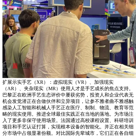
扩展示实手艺（XR）：虚拟现实（VR）、加强现实
（AR）、夹杂现实（MR）使用人才是手艺成长的焦点支持。
巴黎正在欧洲手艺生态评价中屡获劣势，投资人和企业代表无
机会发觉潜正在合做伙伴和立异项目，让参不雅者曲不雅感触
感染人工智能和机械人手艺正在医疗、制制、物流、教育等范
畴的现实使用。推进全球最佳实践正在当地的落地。为市场注
入了更多非保守使用场景。法国通过高校课程设置、科研培训
项目和手艺认证打算，实现根本设备的智能化。并正在相关细
分市场中占领显著份额。对比国际先辈城市，它们正在各自细