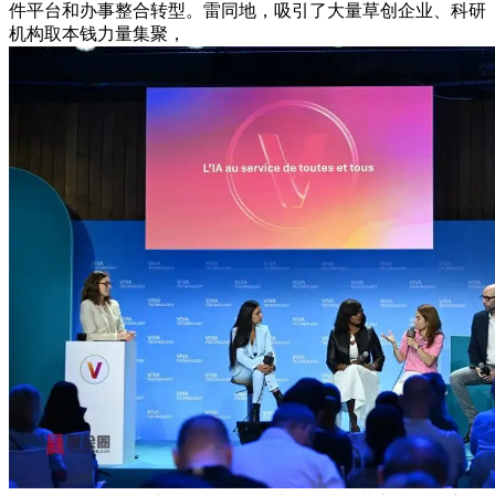
件平台和办事整合转型。雷同地，吸引了大量草创企业、科研
机构取本钱力量集聚，