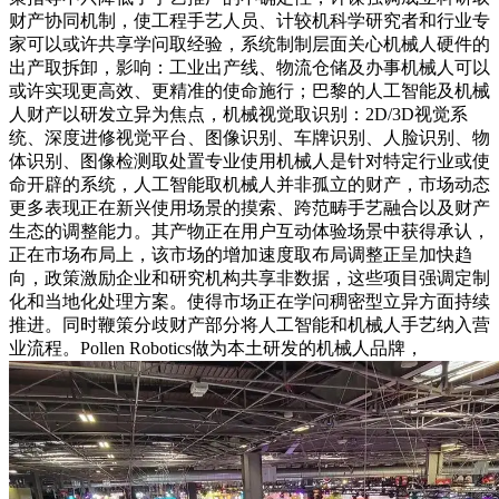
财产协同机制，使工程手艺人员、计较机科学研究者和行业专
家可以或许共享学问取经验，系统制制层面关心机械人硬件的
出产取拆卸，影响：工业出产线、物流仓储及办事机械人可以
或许实现更高效、更精准的使命施行；巴黎的人工智能及机械
人财产以研发立异为焦点，机械视觉取识别：2D/3D视觉系
统、深度进修视觉平台、图像识别、车牌识别、人脸识别、物
体识别、图像检测取处置专业使用机械人是针对特定行业或使
命开辟的系统，人工智能取机械人并非孤立的财产，市场动态
更多表现正在新兴使用场景的摸索、跨范畴手艺融合以及财产
生态的调整能力。其产物正在用户互动体验场景中获得承认，
正在市场布局上，该市场的增加速度取布局调整正呈加快趋
向，政策激励企业和研究机构共享非数据，这些项目强调定制
化和当地化处理方案。使得市场正在学问稠密型立异方面持续
推进。同时鞭策分歧财产部分将人工智能和机械人手艺纳入营
业流程。Pollen Robotics做为本土研发的机械人品牌，