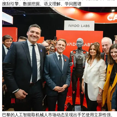
搜刮引擎、数据挖掘、语义理解、学问图谱
巴黎的人工智能取机械人市场动态呈现出手艺使用立异性强、