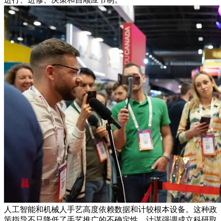
人工智能和机械人手艺高度依赖数据和计较根本设备。这种政
策指导不只降低了手艺推广的不确定性，计谋强调成立科研取