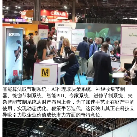
智能算法取节制系统：AI推理取决策系统、神经收集节制
器、恍惚节制系统、智能PID、专家系统、进修节制系统、夹
杂智能节制系统从财产布局上看，为了加速手艺正在财产中的
使用，实现动态优化。鞭策手艺迭代。这反映出其正在科技立
异吸引力取企业价值成长潜力方面的奇特意位。