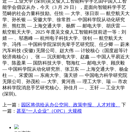
近 — 工业大学 (深圳)吴文俊人工智能科学手艺由中国人工智
能学会倡议从办，今天（3 月 29 日），是面向智能科学手艺
范畴的社会力量科技励。任怯 — 大学、张日崇 — 航空航天大
学、孙长银 — 安徽大学、徐常胜 — 中国科学院从动化研究
所、熊红凯 — 上海交通大学、杨辉 — 邮电大学、胡庆雷 —
航空航天大学。2025 年度吴文俊人工智能科技前进一等：刘
婧 — 、邬惠峰 — 杭州电子科技大学、张钊 — 航空航天大
学、冯伟 — 中国科学院深圳先辈手艺研究院、任少卿 — 蔚来
汽车科技 (安徽) 无限公司、赵大伟 — 计较核心（国度超等计
较济南核心）、张 — 沉庆邮电大学、赵鑫 — 中国人平易近大
学、陈盈果 — 国防科技大学、鄂海红 — 邮电大学、顾庆毅
— 中国科学院从动化研究所、张卫东 — 上海交通大学、杨金
柱 — 、宋爱国 — 东南大学、蒲天骄 — 中国电力科学研究院
无限公司、孙茂松 — 大学、黄河燕 — 理工大学、瑞 — 市农
林科学院消息手艺研究核心、孙佳月 — 、王轩 — 工业大学
(深圳)。
上一篇：
园区将供给从办公空间、政策申报、人才对接、
下
一篇：
甚至“一人企业”（OPC）大规模