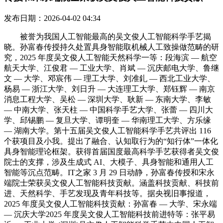
发布日期：2026-04-02 04:34
被誉为我国人工智能最高的吴文俊人工智能科学手艺揭
晓。孙富春传授持久处置具身智能取机械人工致操做范畴的研
究，2025 年度吴文俊人工智能天然科学一等：段海滨 — 航空
航天大学、江俊君 — 工业大学、肖斌 — 沉庆邮电大学、鲁继
文 — 大学、邓宸伟 — 理工大学、刘准釓 — 西北工业大学、
杨易 — 浙江大学、刘日升 — 大连理工大学、郑钰辉 — 南京
消息工程大学、吴松 — 深圳大学、耿新 — 东南大学、李敏
— 中南大学、张天柱 — 中国科学手艺大学、张蕾 — 四川大
学、邱锡鹏 — 复旦大学、谭明奎 — 华南理工大学、方乐缘
— 湖南大学。第十五届吴文俊人工智能科学手艺共评出 116
个获项目及小我。提出了融合、认知取行为的“知行体”一体化
具身智能理论框架。获得首届国度最高科学手艺获得者吴文俊
院士的支撑，涉及生成式 AI、大模子、具身智能和通用人工
智能等沉点范畴。IT之家 3 月 29 日动静，孙富春传授和宋永
端院士荣获吴文俊人工智能科技贡献。涵盖科技贡献、科技前
进、天然科学、手艺发现及青年科技等。据央视旧事报道，
2025 年度吴文俊人工智能科技贡献：孙富春 — 大学、宋永端
— 沉庆大学2025 年度吴文俊人工智能科技前进特等：张平易